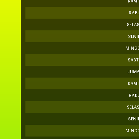
KAMI
RAB
SELA
SENI
MINGG
SABT
JUMA
KAMI
RAB
SELA
SENI
MINGG