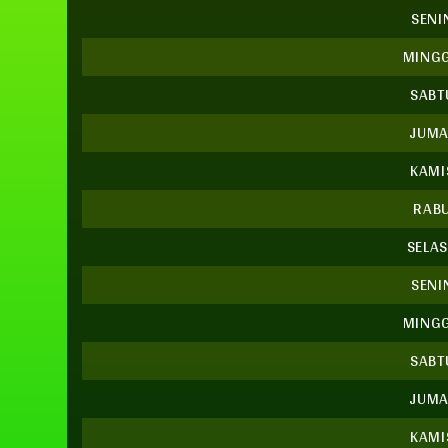
SENI
MINGG
SABT
JUMA
KAMI
RABU
SELA
SENI
MINGG
SABT
JUMA
KAMI