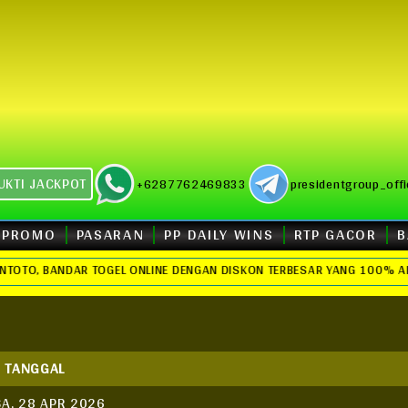
UKTI JACKPOT
+6287762469833
presidentgroup_offi
PROMO
PASARAN
PP DAILY WINS
RTP GACOR
B
, BANDAR TOGEL ONLINE DENGAN DISKON TERBESAR YANG 100% AMAN DA
TANGGAL
SA, 28 APR 2026