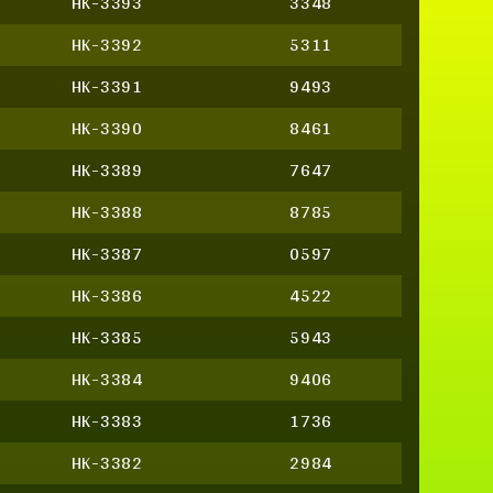
HK-3393
3348
HK-3392
5311
HK-3391
9493
HK-3390
8461
HK-3389
7647
HK-3388
8785
HK-3387
0597
HK-3386
4522
HK-3385
5943
HK-3384
9406
HK-3383
1736
HK-3382
2984