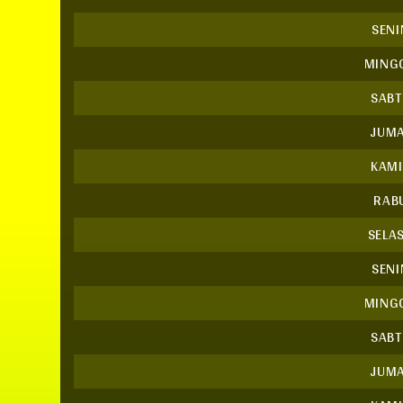
SENI
MINGG
SABT
JUMA
KAMI
RAB
SELA
SENI
MINGG
SABT
JUMA