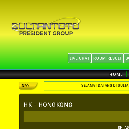
LIVE CHAT
ROOM RESULT
B
HOME
SELAMAT DATANG DI SULTANTOTO
INFO
HK - HONGKONG
SELA