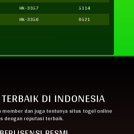
HK-3357
5114
HK-3356
0521
 TERBAIK DI INDONESIA
member dan juga tentunya situs togel online
s dengan reputasi terbaik.
BERLISENSI RESMI