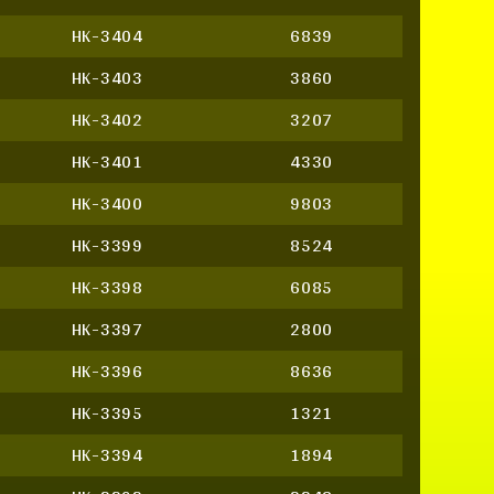
HK-3404
6839
HK-3403
3860
HK-3402
3207
HK-3401
4330
HK-3400
9803
HK-3399
8524
HK-3398
6085
HK-3397
2800
HK-3396
8636
HK-3395
1321
HK-3394
1894