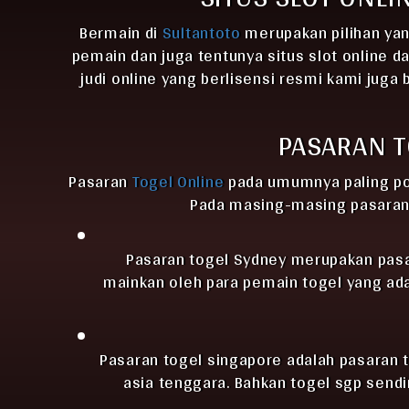
Bermain di
Sultantoto
merupakan pilihan yan
pemain dan juga tentunya situs slot online d
judi online yang berlisensi resmi kami ju
PASARAN T
Pasaran
Togel Online
pada umumnya paling pop
Pada masing-masing pasaran t
Pasaran togel Sydney merupakan pasar
mainkan oleh para pemain togel yang ada 
Pasaran togel singapore adalah pasaran 
asia tenggara. Bahkan togel sgp sendi