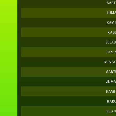
SABT
JUMA
KAMI
RAB
SELA
SENI
MINGG
SABT
JUMA
KAMI
RABU
SELA