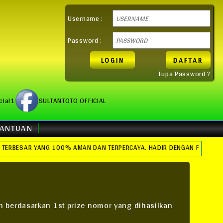
Username :
Password :
LOGIN
DAFTAR
Lupa Password ?
cial1
SULTANTOTO OFFICIAL
ANTUAN
SAR YANG 100% AMAN DAN TERPERCAYA. HADIR DENGAN FITUR INVOICE 
n berdasarkan 1st prize nomor yang dihasilkan