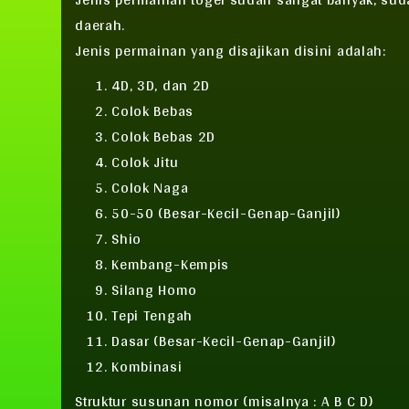
daerah.
Jenis permainan yang disajikan disini adalah:
4D, 3D, dan 2D
Colok Bebas
Colok Bebas 2D
Colok Jitu
Colok Naga
50-50 (Besar-Kecil-Genap-Ganjil)
Shio
Kembang-Kempis
Silang Homo
Tepi Tengah
Dasar (Besar-Kecil-Genap-Ganjil)
Kombinasi
Struktur susunan nomor (misalnya : A B C D)