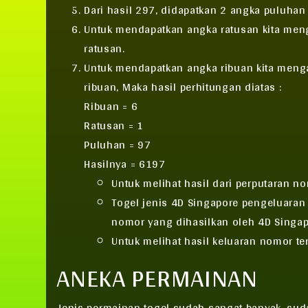
Dari hasil 297, didapatkan 2 angka puluhan 
Untuk mendapatkan angka ratusan kita menga
ratusan.
Untuk mendapatkan angka ribuan kita mengam
ribuan, Maka hasil perhitungan diatas :
Ribuan = 6
Ratusan = 1
Puluhan = 97
Hasilnya = 6197
Untuk melihat hasil dari perputaran n
Togel jenis 4D Singapore pengeluaran 
nomor yang dihasilkan oleh 4D Singap
Untuk melihat hasil keluaran nomor te
ANEKA PERMAINAN
Jenis permainan togel sudah sangat banyak, suda