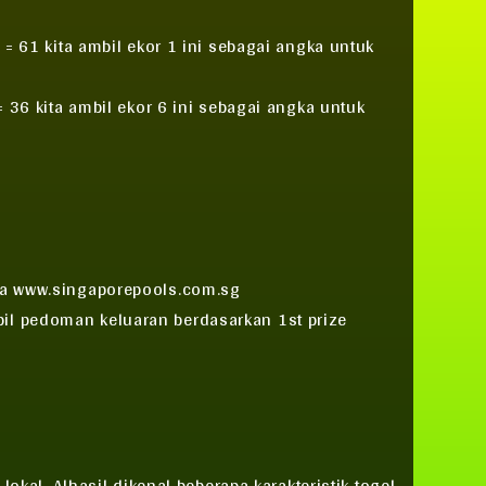
= 61 kita ambil ekor 1 ini sebagai angka untuk
 36 kita ambil ekor 6 ini sebagai angka untuk
inya www.singaporepools.com.sg
bil pedoman keluaran berdasarkan 1st prize
al. Alhasil dikenal beberapa karakteristik togel