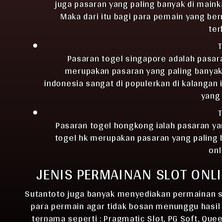
juga pasaran yang paling banyak di maink
Maka dari itu bagi para pemain yang ber
ter
Pasaran togel singapore adalah pasar
merupakan pasaran yang paling banyak d
indonesia sangat di populerkan di kalangan
yang
Pasaran togel hongkong ialah pasaran ya
togel hk merupakan pasaran yang paling b
onl
JENIS PERMAINAN SLOT ONLI
Sutantoto juga banyak menyediakan permainan s
para permain agar tidak bosan menunggu hasil 
ternama seperti : Pragmatic Slot, PG Soft, Q