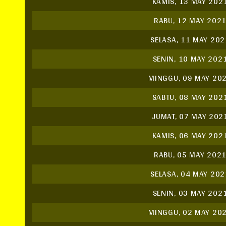
KAMIS, 13 MAY 202
RABU, 12 MAY 202
SELASA, 11 MAY 202
SENIN, 10 MAY 202
MINGGU, 09 MAY 20
SABTU, 08 MAY 202
JUMAT, 07 MAY 202
KAMIS, 06 MAY 202
RABU, 05 MAY 202
SELASA, 04 MAY 202
SENIN, 03 MAY 202
MINGGU, 02 MAY 20