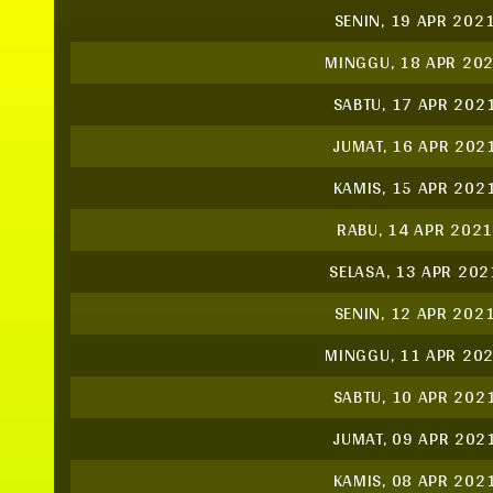
SENIN, 19 APR 202
MINGGU, 18 APR 20
SABTU, 17 APR 202
JUMAT, 16 APR 202
KAMIS, 15 APR 202
RABU, 14 APR 2021
SELASA, 13 APR 202
SENIN, 12 APR 202
MINGGU, 11 APR 20
SABTU, 10 APR 202
JUMAT, 09 APR 202
KAMIS, 08 APR 202