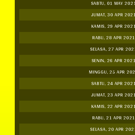
SABTU, 01 MAY 202
JUMAT, 30 APR 202
KAMIS, 29 APR 202
RABU, 28 APR 2021
SELASA, 27 APR 202
SENIN, 26 APR 202
MINGGU, 25 APR 20
SABTU, 24 APR 202
JUMAT, 23 APR 202
KAMIS, 22 APR 202
RABU, 21 APR 2021
SELASA, 20 APR 202